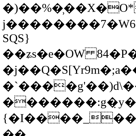
�)��%�̹��X�O*
j��������7�W6Gނ�K[8��\�&z��C�
SQS}
��ʑs�e�OW 84�P
�j��Q�S[Yr9m�;a
�`����g'��)d\
�������:g�̣y�s
{�I����_��
��