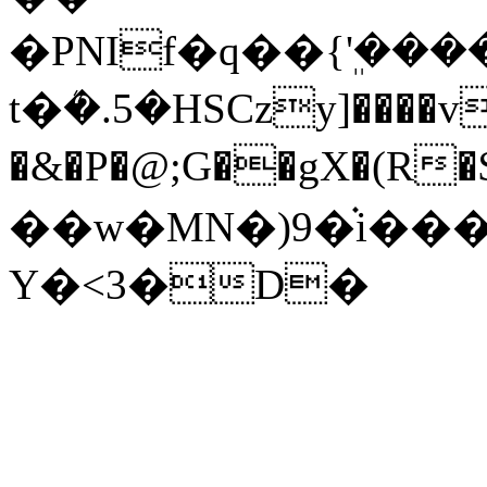
�PNIf�q��{ܸ'�
t�ܳ�.5�HSCzy]����v
�&�P�@;G��gX�(R�${������܊��5g����u(a���'�>3�
��w�MN�)9�֗i��
Y�<3�D�