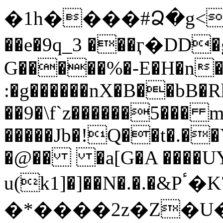
�1h����#Ձ�g<�Y�
��e�9q_3 ���ӷ�DD�
G�����%�-E�H�n�
:�g������nX�B��bB
��9�\f`z������5��� 
�����Jb�!Q��t�.
�@�� �a[G�A ����UY
u(k1]�]��N�.�.�&Pٴ�K7x_�r��5�bW�}
�*����2z�Z�U